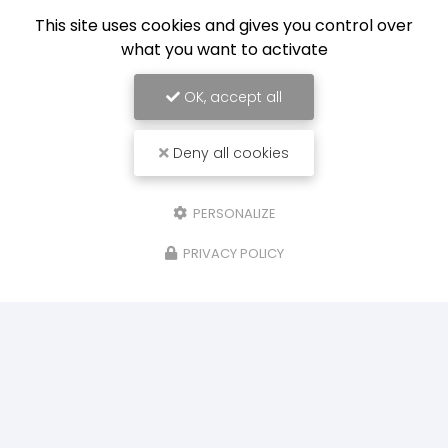
This site uses cookies and gives you control over
what you want to activate
24/03/2025
Rénovation peinture extérieures sur une maison
à Hagetmau
OK, accept all
Lalanne Peinture
, votre artisan peintre à Saint
Sever, s'occupe de tous vos projets de
Deny all cookies
rénovation peinture extérieures sur une
maison à Hagetmau
. Contactez nous dès…
PERSONALIZE
Toute l'actualité
PRIVACY POLICY