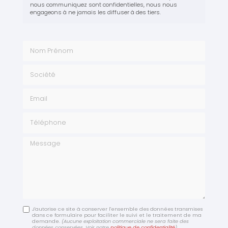
nous communiquez sont confidentielles, nous nous
engageons à ne jamais les diffuser à des tiers.
Nom Prénom
Société
Email
Téléphone
Message
J'autorise ce site à conserver l'ensemble des données transmises
dans ce formulaire pour faciliter le suivi et le traitement de ma
demande.
(Aucune exploitation commerciale ne sera faite des
données conservées. Voir notre
politique de confidentialité
)