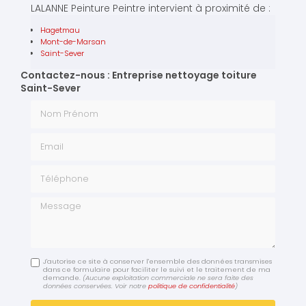
LALANNE Peinture Peintre intervient à proximité de :
Hagetmau
Mont-de-Marsan
Saint-Sever
Contactez-nous : Entreprise nettoyage toiture
Saint-Sever
Nom Prénom
Email
Téléphone
Message
J'autorise ce site à conserver l'ensemble des données transmises
dans ce formulaire pour faciliter le suivi et le traitement de ma
demande.
(Aucune exploitation commerciale ne sera faite des
données conservées. Voir notre
politique de confidentialité
)