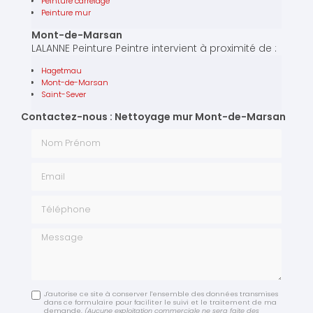
Peinture carrelage
Peinture mur
Mont-de-Marsan
LALANNE Peinture Peintre intervient à proximité de :
Hagetmau
Mont-de-Marsan
Saint-Sever
Contactez-nous : Nettoyage mur Mont-de-Marsan
Nom Prénom
Email
Téléphone
Message
J'autorise ce site à conserver l'ensemble des données transmises
dans ce formulaire pour faciliter le suivi et le traitement de ma
demande.
(Aucune exploitation commerciale ne sera faite des