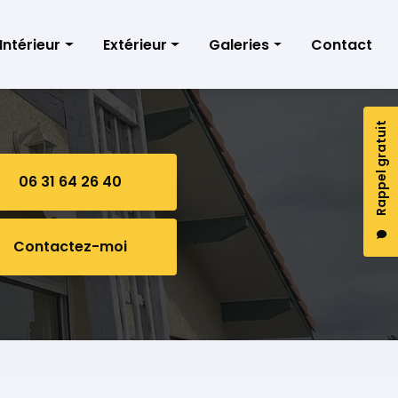
Intérieur
Extérieur
Galeries
Contact
Peinture
Nettoyage façades
Peinture intérieure
Rappel gratuit
Toile de verre
Nettoyage toiture
Peinture extérieure
Papier peint
Nettoyage peinture
06 31 64 26 40
Contactez-moi