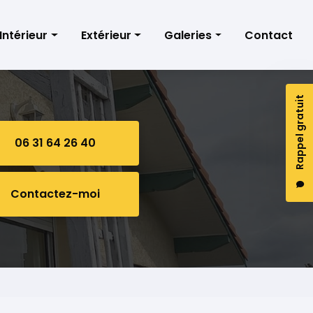
Intérieur
Extérieur
Galeries
Contact
Peinture
Nettoyage façades
Peinture intérieure
Rappel gratuit
Toile de verre
Nettoyage toiture
Peinture extérieure
Papier peint
Nettoyage peinture
06 31 64 26 40
Contactez-moi