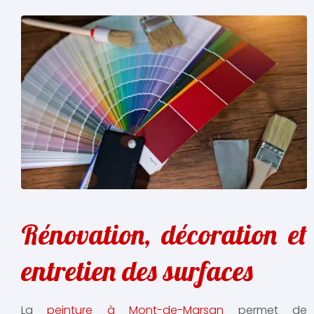
Rénovation, décoration et
entretien des surfaces
La
peinture à Mont-de-Marsan
permet de